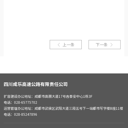
上一条
下一条


四川成乐高速公路有限责任公司
扩容建设办公地址：成都市高朋大道17号吉泰安中心1栋3F
电话：028-65775702
运营管理办公地址：成都市武侯区武阳大道三段五号下一站都市写字楼B座11楼
电话：028-85247896